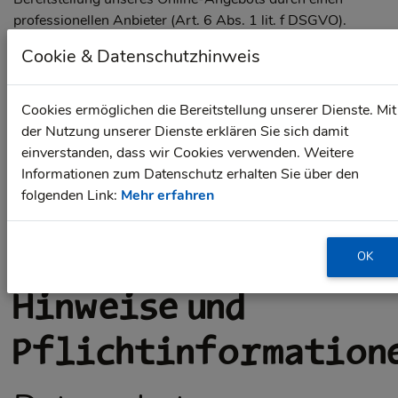
professionellen Anbieter (Art. 6 Abs. 1 lit. f DSGVO).
Cookie & Datenschutzhinweis
Unser Hoster wird Ihre Daten nur insoweit verarbeiten, wie
dies zur Erfüllung seiner Leistungspflichten erforderlich ist
und unsere Weisungen in Bezug auf diese Daten befolgen.
Cookies ermöglichen die Bereitstellung unserer Dienste. Mit
der Nutzung unserer Dienste erklären Sie sich damit
Abschluss eines Vertrages über Auftragsverarbeitung
einverstanden, dass wir Cookies verwenden. Weitere
Um die datenschutzkonforme Verarbeitung zu
Informationen zum Datenschutz erhalten Sie über den
gewährleisten, haben wir einen Vertrag über
folgenden Link:
Mehr erfahren
Auftragsverarbeitung mit unserem Hoster geschlossen.
3. Allgemeine
OK
Hinweise und
Pflichtinformation