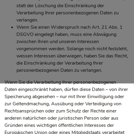
statt der Löschung die Einschränkung der
Verarbeitung Ihrer personenbezogenen Daten zu
verlangen.
Wenn Sie einen Widerspruch nach Art. 21 Abs. 1
DSGVO eingelegt haben, muss eine Abwägung
zwischen Ihren und unseren Interessen
vorgenommen werden. Solange noch nicht feststeht,
wessen Interessen überwiegen, haben Sie das Recht,
die Einschränkung der Verarbeitung Ihrer
personenbezogenen Daten zu verlangen.
Wenn Sie die Verarbeitung Ihrer personenbezogenen
Daten eingeschränkt haben, dürfen diese Daten – von ihrer
Speicherung abgesehen – nur mit Ihrer Einwilligung oder
zur Geltendmachung, Ausübung oder Verteidigung von
Rechtsansprüchen oder zum Schutz der Rechte einer
anderen natürlichen oder juristischen Person oder aus
Gründen eines wichtigen öffentlichen Interesses der
Europäischen Union oder eines Mitgliedstaats verarbeitet