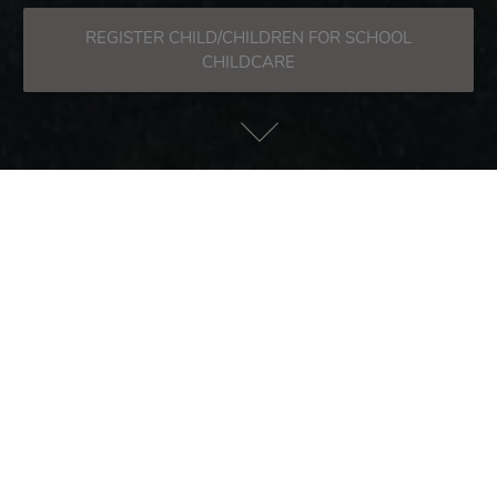
REGISTER CHILD/CHILDREN FOR SCHOOL
CHILDCARE
Welcome to SKiB from
Dieter-Kaltenbach-Stiftung
Die Betreuung an der Hans-Thoma-Grundschule
erfolgt durch das pädagogische Personal der Dieter-
Kaltenbach-Stiftung und der Stadt der Rheinfelden.
Folgende kostenpflichtige Betreuungsmodule
können zudem gebucht und flexibel genutzt werden
: