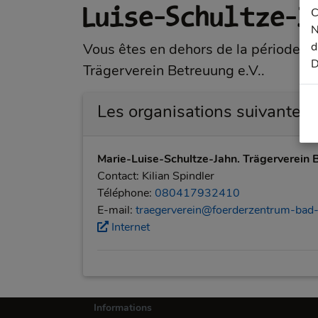
Luise-Schultze-J
C
N
d
Vous êtes en dehors de la période d'i
D
Trägerverein Betreuung e.V..
Les organisations suivantes 
Marie-Luise-Schultze-Jahn. Trägerverein B
Contact: Kilian Spindler
Téléphone:
080417932410
E-mail:
traegerverein@foerderzentrum-bad-
Internet
Informations