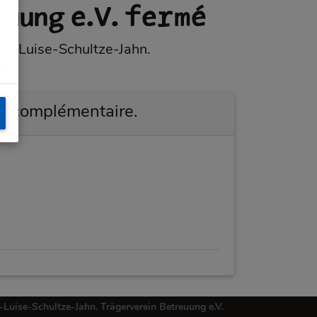
uung e.V. fermé
rie-Luise-Schultze-Jahn.
s
on complémentaire.
Luise-Schultze-Jahn. Trägerverein Betreuung e.V.