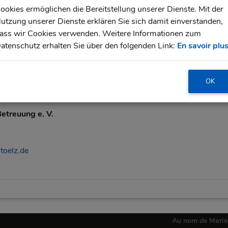
ahn. Trägerverein Betre
ookies ermöglichen die Bereitstellung unserer Dienste. Mit der
utzung unserer Dienste erklären Sie sich damit einverstanden,
ass wir Cookies verwenden. Weitere Informationen zum
nscription pour la garde d'enfants à l'école en Ma
atenschutz erhalten Sie über den folgenden Link:
En savoir plu
sont à votre disposition pour toute questi
OK
etreuung e. V.
toelz.de
Au nom de Marie-